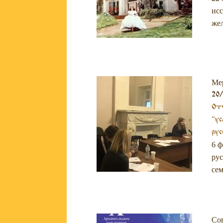
исс
же
Ме
20
Отч
“ус
рус
6 ф
рус
сем
Со