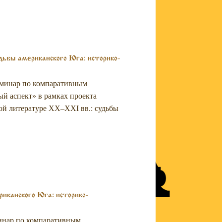
ьбы американского Юга: историко-
еминар по компаративным
й аспект» в рамках проекта
кой литературе XX–XXI вв.: судьбы
канского Юга: историко-
минар по компаративным