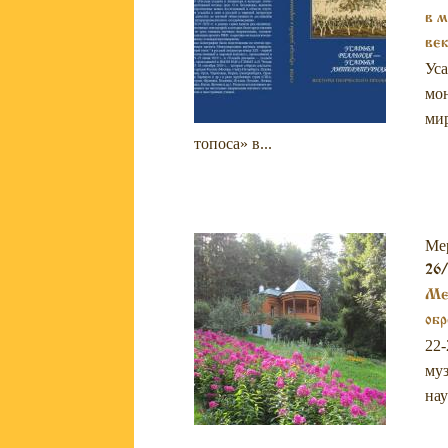
в м
век
Уса
мон
мир
топоса» в...
Ме
26/
Меж
обр
22-
муз
нау