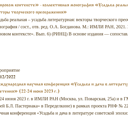
ировом контексте» - коллективная монография «Усадьба реальн
торы творческого преображения»
дьба реальная – усадьба литературная: векторы творческого пре
ография / сост., отв. ред. О.А. Богданова. М.: ИМЛИ РАН, 2021. 
овом контексте». Вып. 6) (РИНЦ) В основе издания — сопостав
роприятие
12/2022
дународная научная конференция «Усадьба и дача в литературе
етения» (22-24 июня 2023 г.)
24 июня 2023 г. в ИМЛИ РАН (Москва, ул. Поварская, 25а) и в 
ей Б.Л. Пастернака» в Переделкине) в рамках проекта РНФ № 2
чная конференция «Усадьба и дача в литературе советской эпохи: 