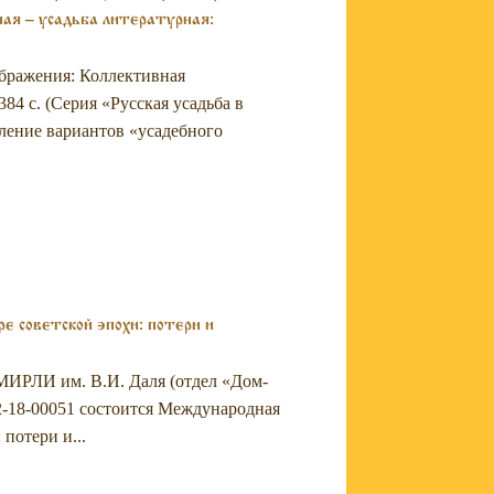
ая – усадьба литературная:
ображения: Коллективная
384 с. (Серия «Русская усадьба в
ление вариантов «усадебного
 советской эпохи: потери и
ГМИРЛИ им. В.И. Даля (отдел «Дом-
2-18-00051 состоится Международная
потери и...