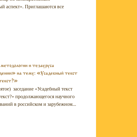
ый аспект». Приглашаются все
методологии и тезауруса
ведении» на тему: «Усадебный текст
хтекст?»
ятое) заседание «Усадебный текст
хтекст?» продолжающегося научного
ваний в российском и зарубежном...