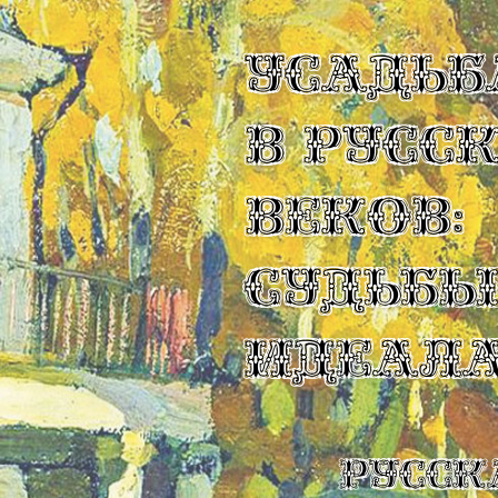
УСАДЬБ
В РУСС
ВЕКОВ:
СУДЬБ
ИДЕАЛ
Русск