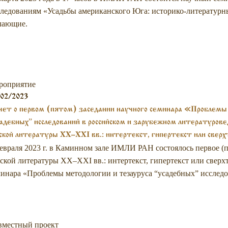
ледованиям «Усадьбы американского Юга: историко-литературн
лающие.
роприятие
/02/2023
ет о первом (пятом) заседании научного семинара «Проблемы 
адебных” исследований в российском и зарубежном литературо
ской литературы XX–XXI вв.: интертекст, гипертекст или свер
евраля 2023 г. в Каминном зале ИМЛИ РАН состоялось первое (п
ской литературы XX–XXI вв.: интертекст, гипертекст или свер
инара «Проблемы методологии и тезауруса “усадебных” исследо
вместный проект