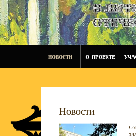
в лит
отече
НОВОСТИ
О ПРОЕКТЕ
УЧА
Новости
Со
24