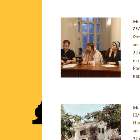
Ме
05
Отч
ли
22 
исс
Рос
нац
Ме
11/
Нау
ли
22 