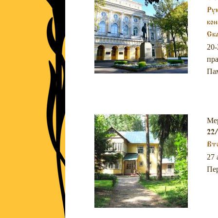
Рук
кон
Ска
20-
пра
Пам
Ме
22
Вто
27 
Пе