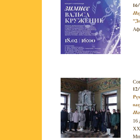
16/
Муз
"Зи
Аф
Со
12/
Рук
нау
Мо
16 
XXI
Мих