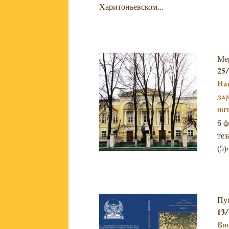
Харитоньевском...
Ме
25/
Нау
за
инт
6 ф
тез
(5)
Пу
13/
Вни