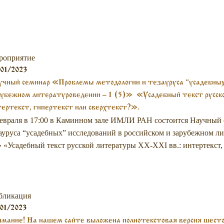
роприятие
01/2023
чный семинар «Проблемы методологии и тезауруса “усадебных” 
рубежном литературоведении – 1 (5)» «Усадебный текст русск
ертекст, гипертекст или сверхтекст?».
евраля в 17:00 в Каминном зале ИМЛИ РАН состоится Научный
ауруса “усадебных” исследований в российском и зарубежном ли
» «Усадебный текст русской литературы XX-XXI вв.: интертекст,
бликация
01/2023
мание! На нашем сайте выложена полнотекстовая версия шесто