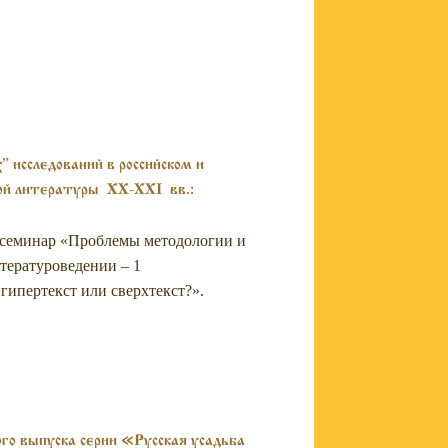
исследований в российском и
ой литературы XX-XXI вв.:
 семинар «Проблемы методологии и
тературоведении – 1
 гипертекст или сверхтекст?».
го выпуска серии «Русская усадьба