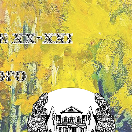
Е XX-XXI
ОГО