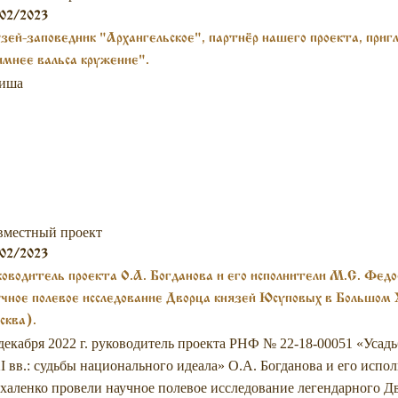
02/2023
ей-заповедник "Архангельское", партнёр нашего проекта, приг
мнее вальса кружение".
иша
вместный проект
02/2023
оводитель проекта О.А. Богданова и его исполнители М.С. Федо
чное полевое исследование Дворца князей Юсуповых в Большом 
сква).
декабря 2022 г. руководитель проекта РНФ № 22-18-00051 «Усадь
 вв.: судьбы национального идеала» О.А. Богданова и его испо
аленко провели научное полевое исследование легендарного 