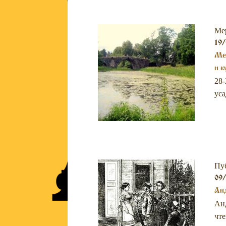
Ме
19/
Ме
и к
28-
уса
Пу
09
Анд
Анд
чте