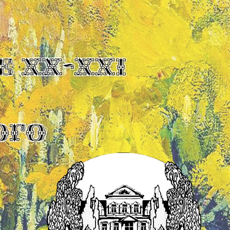
Е XX-XXI
ОГО