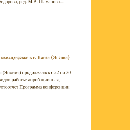
Федорова, ред. М.В. Шаманова....
 командировке в г. Нагоя (Япония)
 (Япония) продолжалась с 22 по 30
видов работы: апробационная,
 Фотоотчет Программа конференции