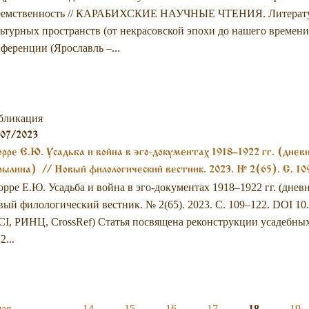
еемственность // КАРАБИХСКИЕ НАУЧНЫЕ ЧТЕНИЯ. Литература 
ьтурных пространств (от некрасовской эпохи до нашего времени
ференции (Ярославль –...
бликация
/07/2023
рре Е.Ю. Усадьба и война в эго-документах 1918–1922 гг. (днев
ылина) // Новый филологический вестник. 2023. № 2(65). С. 10
рре Е.Ю. Усадьба и война в эго-документах 1918–1922 гг. (дне
ый филологический вестник. № 2(65). 2023. С. 109–122. DOI 10
I, РИНЦ, CrossRef) Cтатья посвящена реконструкции усадебных
2...
щая
…
14
15
16
17
18
19