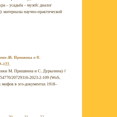
– усадьба – музей: диалог
): материалы научно-практической
ники М. Пришвина и С.
9–122.
вники М. Пришвина и С. Дурылина) //
.54770/20729316-2023-2-109 (WoS,
 мифов в эго-документах 1918–
20
21
22
…