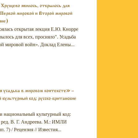
Хрущево явилось, открылось для
 Первой мировой и Второй мировой
ине)
тоялась открытая лекция Е.Ю. Кнорре
лось для всех, просияло". Усадьба
й мировой войн». Доклад Елены...
ая усадьба в мировом контексте» –
 культурный код: русско-британские
” и национальный культурный код:
 ред. В. Г. Андреева. М.: ИМЛИ
 7) / Рецензия // Известия...