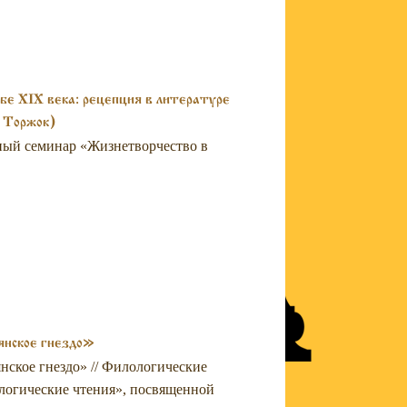
е XIX века: рецепция в литературе
. Торжок)
чный семинар «Жизнетворчество в
янское гнездо»
нское гнездо» // Филологические
логические чтения», посвященной