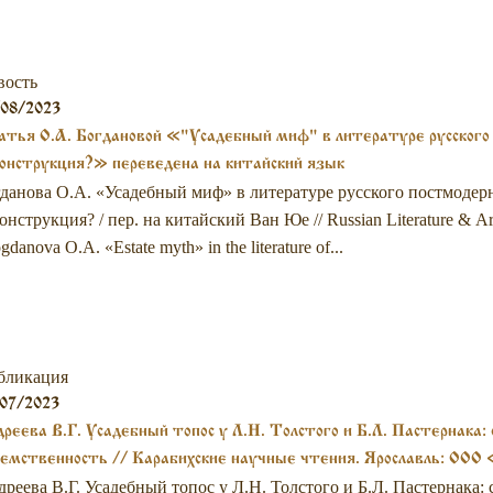
вость
/08/2023
тья О.А. Богдановой «"Усадебный миф" в литературе русского 
онструкция?» переведена на китайский язык
данова О.А. «Усадебный миф» в литературе русского постмодер
онструкция? / пер. на китайский Ван Юе // Russian Literature & Ar
gdanova О.А. «Estate myth» in the literature of...
бликация
07/2023
реева В.Г. Усадебный топос у Л.Н. Толстого и Б.Л. Пастернака:
емственность // Карабихские научные чтения. Ярославль: ООО «
реева В.Г. Усадебный топос у Л.Н. Толстого и Б.Л. Пастернака: