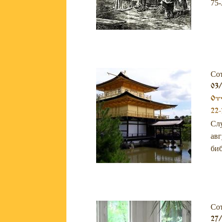
75-
Со
03
Отч
22-
Слу
авг
биб
Со
27