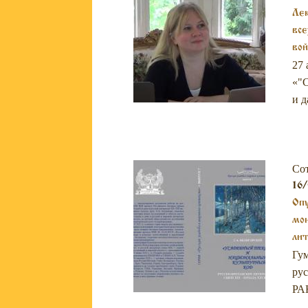
Лек
все
вой
27 
«"С
и д
Со
16/
Опу
мон
ли
Гум
рус
РАН