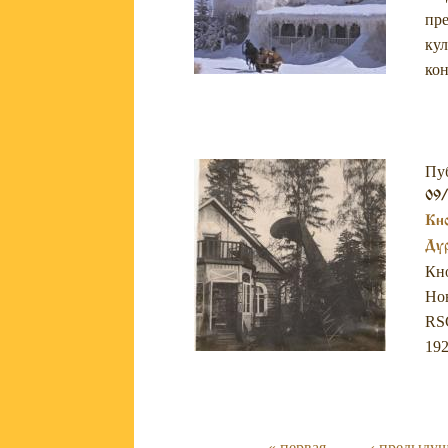
пр
кул
кон
Пу
09
Кно
Дур
Кно
Нов
RSC
192
« первая
‹ предыду