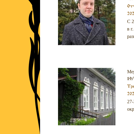
Отч
202
С 2
в г
раз
Ме
19/
Тре
202
27-
окр