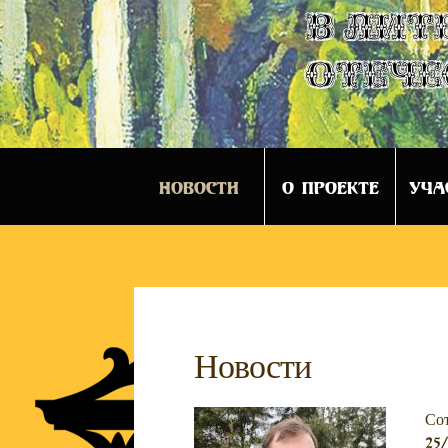
в лит
отече
НОВОСТИ
О ПРОЕКТЕ
УЧА
Новости
Со
25