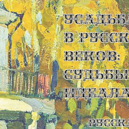
УСАДЬБ
В РУСС
ВЕКОВ:
СУДЬБ
ИДЕАЛ
Русск