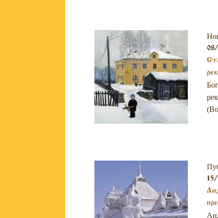
Но
08
Ста
рек
Бог
рек
(Bo
Пу
15/
Анд
пре
Анд