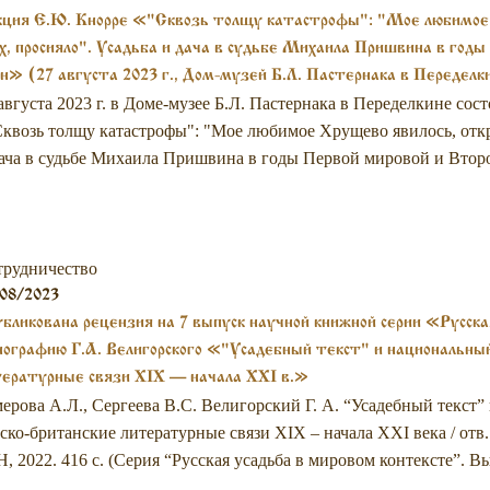
ция Е.Ю. Кнорре «"Сквозь толщу катастрофы": "Мое любимое 
х, просияло". Усадьба и дача в судьбе Михаила Пришвина в годы
н» (27 августа 2023 г., Дом-музей Б.Л. Пастернака в Переделк
августа 2023 г. в Доме-музее Б.Л. Пастернака в Переделкине сос
квозь толщу катастрофы": "Мое любимое Хрущево явилось, откры
ача в судьбе Михаила Пришвина в годы Первой мировой и Второ
трудничество
08/2023
бликована рецензия на 7 выпуск научной книжной серии «Русск
ографию Г.А. Велигорского «"Усадебный текст" и национальный
тературные связи XIX — начала XXI в.»
ерова А.Л., Сергеева В.С. Велигорский Г. А. “Усадебный текст
ско-британские литературные связи XIX – начала XXI века / отв.
, 2022. 416 с. (Серия “Русская усадьба в мировом контексте”. Вып.