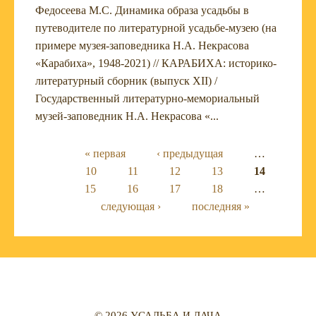
Федосеева М.С. Динамика образа усадьбы в
путеводителе по литературной усадьбе-музею (на
примере музея-заповедника Н.А. Некрасова
«Карабиха», 1948-2021) // КАРАБИХА: историко-
литературный сборник (выпуск XII) /
Государственный литературно-мемориальный
музей-заповедник Н.А. Некрасова «...
Страницы
« первая
‹ предыдущая
…
10
11
12
13
14
15
16
17
18
…
следующая ›
последняя »
© 2026 УСАДЬБА И ДАЧА