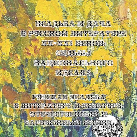
УСАДЬБА И ДАЧА
В РУССКОЙ ЛИТЕРАТУРЕ
XX-XXI ВЕКОВ:
СУДЬБЫ
НАЦИОНАЛЬНОГО
ИДЕАЛА
Русская усадьба
в литературе и культуре:
отечественный и
зарубежный взгляд