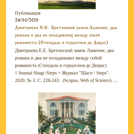
Публикация
24/10/2020
Дмитриева Е.Е. Бретонский замок Ламенне, два
романа и два не поладивших между собой
романиста (Стендаль и герцогиня де Дюрас)
Дмитриева Е.Е. Бретонский замок Ламенне, два
романа и два не поладивших между собой
романиста (Стендаль и герцогиня де Дюрас)
// Journal Shagi /Steps = Журнал "Шаги / Steps".
2020. № 3. С. 228-243. (Scopus, Web of Science). ...