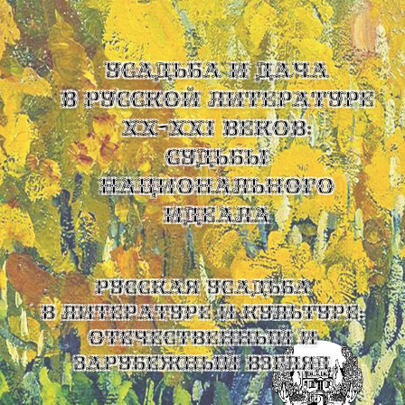
УСАДЬБА И ДАЧА
В РУССКОЙ ЛИТЕРАТУРЕ
XX-XXI ВЕКОВ:
СУДЬБЫ
НАЦИОНАЛЬНОГО
ИДЕАЛА
Русская усадьба
в литературе и культуре:
отечественный и
зарубежный взгляд