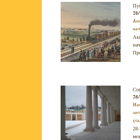
Пу
28/
Аки
нач
Аки
нач
Про
Со
28/
Нау
лит
ус
28–
меж