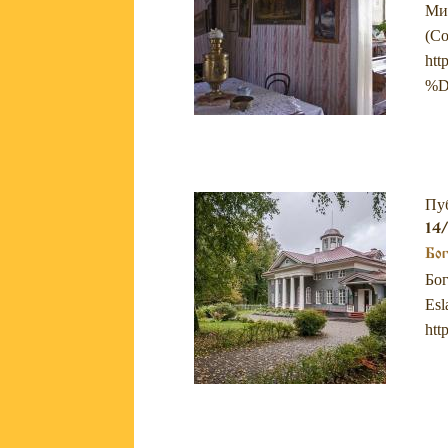
Мих
(Со
ht
%D
Пу
14/
Бог
Бог
Esl
htt