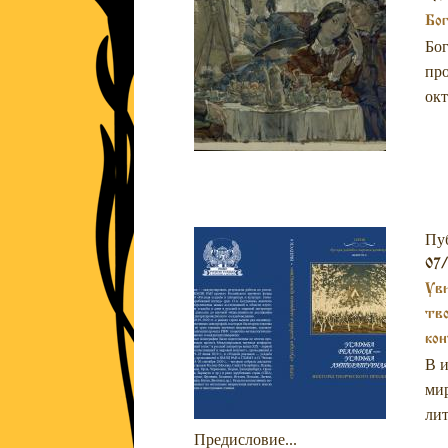
Бо
Бог
про
окт
Пу
07/
Уви
тво
ко
В и
мир
лит
Предисловие...