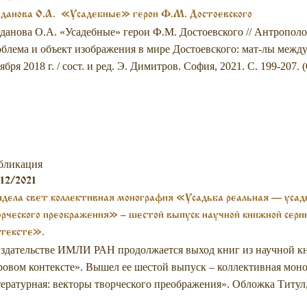
гданова О.А. «Усадебные» герои Ф.М. Достоевского
данова О.А. «Усадебные» герои Ф.М. Достоевского // Антрополо
блема и объект изображения в мире Достоевского: мат-лы между
ября 2018 г. / сост. и ред. Э. Димитров. София, 2021. С. 199-207. (0
бликация
12/2021
дела свет коллективная монография «Усадьба реальная — усад
рческого преображения» – шестой выпуск научной книжной сери
нтексте».
здательстве ИМЛИ РАН продолжается выход книг из научной кн
овом контексте». Вышел ее шестой выпуск – коллективная моно
ературная: векторы творческого преображения». Обложка Титул,