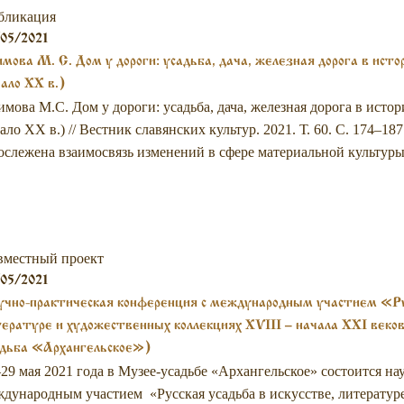
бликация
05/2021
мова М. С. Дом у дороги: усадьба, дача, железная дорога в ист
ало XX в.)
мова М.С. Дом у дороги: усадьба, дача, железная дорога в исто
ало XX в.) // Вестник славянских культур. 2021. Т. 60. С. 174
слежена взаимосвязь изменений в сфере материальной культуры (
вместный проект
05/2021
чно-практическая конференция с международным участием «Рус
ературе и художественных коллекциях XVIII – начала XXI веков
адьба «Архангельское»)
29 мая 2021 года в Музее-усадьбе «Архангельское» состоится н
дународным участием «Русская усадьба в искусстве, литерату