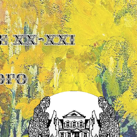
Е XX-XXI
ОГО