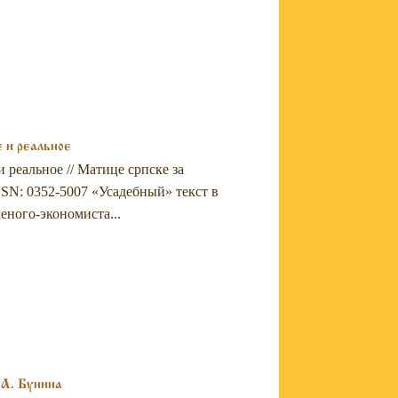
 и реальное
 реальное // Матице српске за
ISSN: 0352-5007 «Усадебный» текст в
еного-экономиста...
.А. Бунина