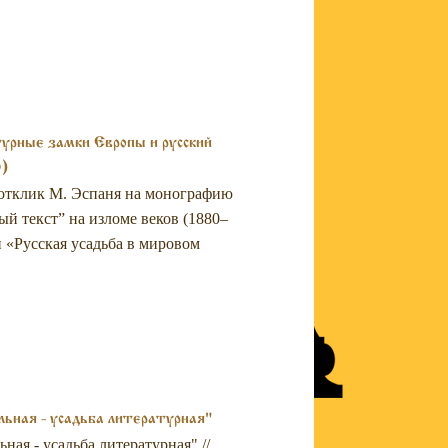
урные замки Европы и русский
0)
 отклик М. Эспаня на монографию
й текст” на изломе веков (1880–
 «Русская усадьба в мировом
ьная - усадьба литературная"
ая - усадьба литературная" //