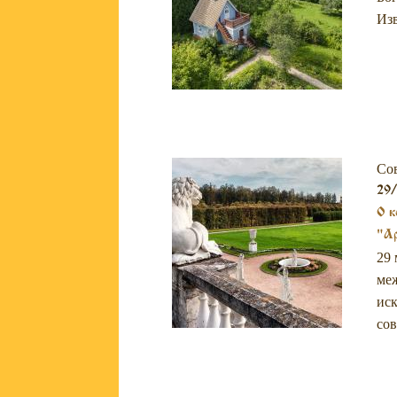
Изв
Со
29/
О к
"Ар
29 
меж
иск
со