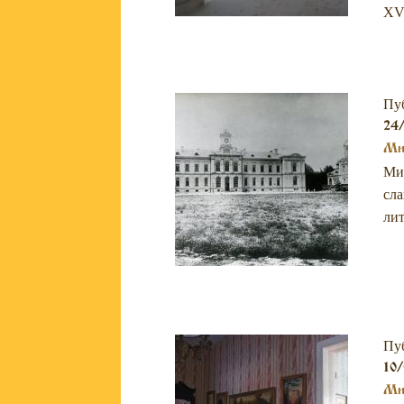
XVI
Пу
24/
Мих
Мих
сла
лит
Пу
10/
Мих