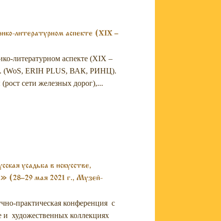
орико-литературном аспекте (XIX –
рико-литературном аспекте (XIX –
–187. (WoS, ERIH PLUS, ВАК, РИНЦ).
рост сети железных дорог),...
ская усадьба в искусстве,
» (28–29 мая 2021 г., Музей-
аучно-практическая конференция с
ре и художественных коллекциях