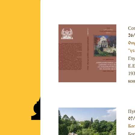
Со
26/
Опу
“ус
Глу
Е.Е
193
кон
Пу
07/
Бог
Бог