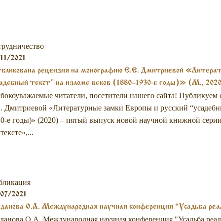
трудничество
11/2021
бликована рецензия на монографию Е.Е. Дмитриевой «Литерат
адебный текст” на изломе веков (1880–1930-е годы)» (М., 202
бокоуважаемые читатели, посетители нашего сайта! Публикуем
. Дмитриевой «Литературные замки Европы и русский “усадебны
0-е годы)» (2020) – пятый выпуск новой научной книжной серии
тексте»,...
бликация
07/2021
данова О.А. Международная научная конференция "Усадьба реал
данова О.А. Международная научная конференция "Усадьба реальн