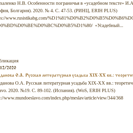
аленко Н.В. Особенности пограничья в «усадебном тексте» И.А.
фия, Болгария). 2020. № 4. С. 47-53. (РИНЦ, ERIH PLUS)
tps://www.rusistikabg.com/%D1%81%D0%B2%D0%B5%D0%B6%
0%BD%D0%BE%D0%BC%D0%B5%D1%80/ «Усадебный...
бликация
12/2020
данова О.А. Русская литературная усадьба XIX-XX вв.: теорети
данова О.А. Русская литературная усадьба XIX-XX вв.: теоретич
avo. 2020. №19. С. 89-102. (Испания). (WoS, ERIH PLUS)
p://www.mundoeslavo.com/index.php/meslav/article/view/344/368