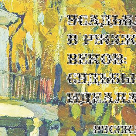
УСАДЬБ
В РУСС
ВЕКОВ:
СУДЬБ
ИДЕАЛ
Русск