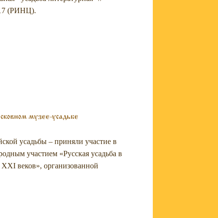
117 (РИНЦ).
осковном музее-усадьбе
йской усадьбы – приняли участие в
одным участием «Русская усадьба в
а XXI веков», организованной